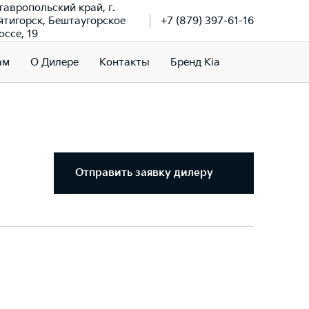
тавропольский край, г.
ятигорск, Бештаугорское
+7 (879) 397-61-16
оссе, 19
ам
О Дилере
Контакты
Бренд Kia
Отправить заявку дилеру