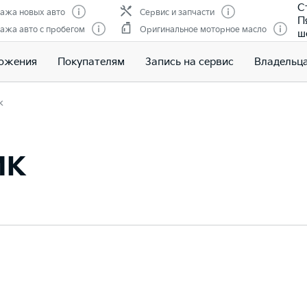
С
ажа новых авто
Сервис и запчасти
П
ажа авто с пробегом
Оригинальное моторное масло
ш
ожения
Покупателям
Запись на сервис
Владельц
к
ик