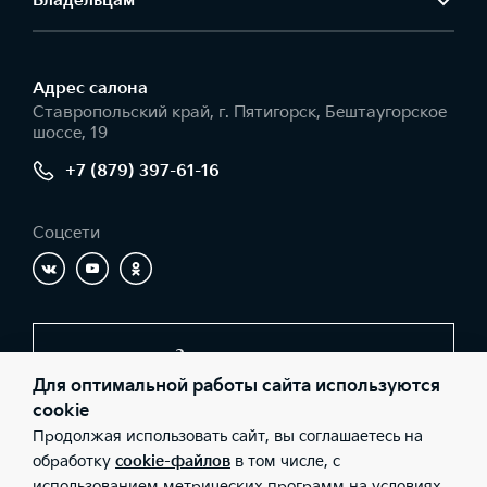
Владельцам
Адрес салонa
Ставропольский край, г. Пятигорск, Бештаугорское
шоссе, 19
+7 (879) 397-61-16
Соцсети
Заказать звонок
Для оптимальной работы сайта используются
cookie
Продолжая использовать сайт, вы соглашаетесь на
© 2026 Юридические лица ООО «Киа-центр-Пятигорск»
(Фактический адрес: Ставропольский край, г. Пятигорск,
обработку
cookie-файлов
в том числе, с
Бештаугорское шоссе, 19; Телефон: +7 (879) 397-61-16; ИНН:
использованием метрических программ на условиях