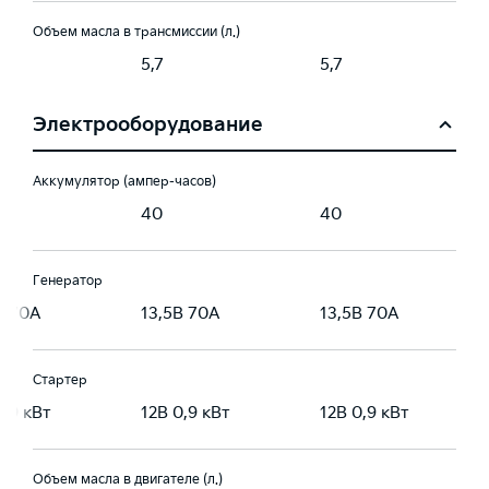
Объем масла в трансмиссии (л.)
5,7
5,7
Электрооборудование
Аккумулятор (ампер-часов)
40
40
Генератор
В 70А
13,5В 70А
13,5В 70А
Стартер
0,9 кВт
12В 0,9 кВт
12В 0,9 кВт
Объем масла в двигателе (л.)