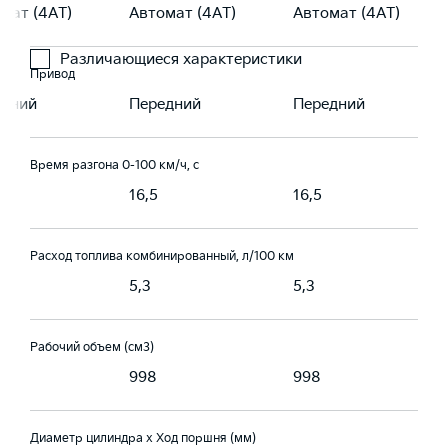
мат (4АТ)
Автомат (4АТ)
Автомат (4АТ)
Различающиеся характеристики
Привод
едний
Передний
Передний
Время разгона 0-100 км/ч, с
16,5
16,5
Расход топлива комбинированный, л/100 км
5,3
5,3
Рабочий объем (см3)
998
998
Диаметр цилиндра х Ход поршня (мм)