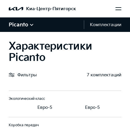
95,2
95,2
Киа-Центр-Пятигорск
Тип топлива
Picanto
Комплектации
ин, АИ 92-95
Бензин, АИ 92-95
Бензин, АИ 92-95
Характеристики
Рабочий объем, л
Picanto
1.0
1.0
Рабочий объем, см3
Фильтры
7 комплектаций
998
998
Экологический класс
-5
Евро-5
Евро-5
Коробка передач