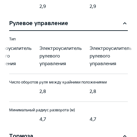
2,9
2,9
Рулевое управление
Тип
троусилитель
Электроусилитель
Электроусилитель
вого
рулевого
рулевого
вления
управления
управления
Число оборотов руля между крайними положениями
2,8
2,8
Минимальный радиус разворота (м)
4,7
4,7
Тормоза