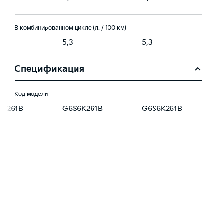
В комбинированном цикле (л. / 100 км)
5,3
5,3
Спецификация
Код модели
6K261B
G6S6K261B
G6S6K261B