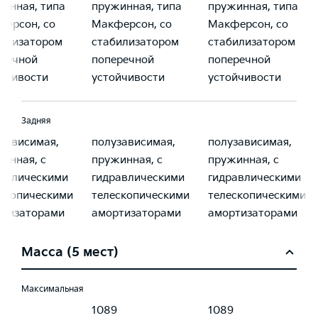
инная, типа
пружинная, типа
пружинная, типа
ерсон, со
Макферсон, со
Макферсон, со
билизатором
стабилизатором
стабилизатором
еречной
поперечной
поперечной
йчивости
устойчивости
устойчивости
Задняя
зависимая,
полузависимая,
полузависимая,
инная, с
пружинная, с
пружинная, с
авлическими
гидравлическими
гидравлическими
скопическими
телескопическими
телескопическими
ртизаторами
амортизаторами
амортизаторами
Масса (5 мест)
Максимальная
9
1089
1089