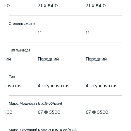
 84.0
71 X 84.0
71 X 84.0
Степень сжатия
11
11
Тип привода
едний
Передний
Передний
Тип
упенчатая
4-ступенчатая
4-ступенчатая
Макс. Мощность (л.с.@ об/мин)
 5500
67 @ 5500
67 @ 5500
Макс. Крутящий момент (Нм @ об/мин)