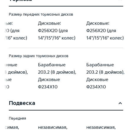
Размер передних тормозных дисков
овые:
Дисковые:
Дисковые:
X20 (для
Φ256X20 (для
Φ256X20 (для
15"/16" колес)
14"/15"/16" колес)
14"/15"/16" колес)
Размер задних тормозных дисков
абанные
Барабанные
Барабанные
2 (8 дюймов),
203.2 (8 дюймов),
203.2 (8 дюймов),
ковые
Дисковые
Дисковые
4X10
Φ234X10
Φ234X10
Подвеска
Передняя
висимая,
независимая,
независимая,