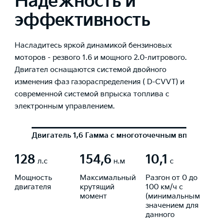
Надежность и
эффективность
Насладитесь яркой динамикой бензиновых
моторов - резвого 1.6 и мощного 2.0-литрового.
Двигател оснащаются системой двойного
изменения фаз газораспределения ( D-CVVT) и
современной системой впрыска топлива с
электронным управлением.
Двигатель 1,6 Гамма с многоточечным впрыском 
128
154,6
10,1
л.с
н.м
с
Мощность
Максимальный
Разгон от 0 до
двигателя
крутящий
100 км/ч с
момент
(минимальным
значением для
данного