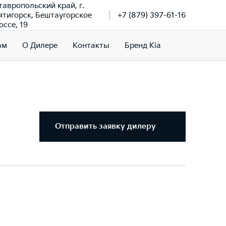
тавропольский край, г.
ятигорск, Бештаугорское
+7 (879) 397-61-16
оссе, 19
ам
О Дилере
Контакты
Бренд Kia
Отправить заявку дилеру