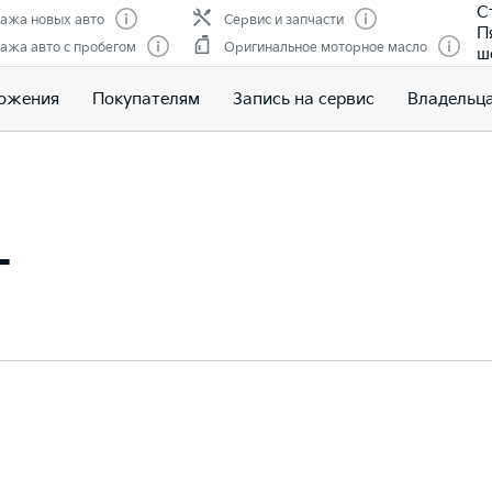
С
ажа новых авто
Сервис и запчасти
П
ажа авто с пробегом
Оригинальное моторное масло
ш
ожения
Покупателям
Запись на сервис
Владельц
+
+