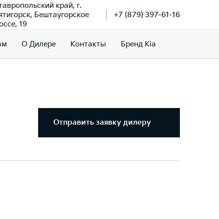
тавропольский край, г.
ятигорск, Бештаугорское
+7 (879) 397-61-16
оссе, 19
ам
О Дилере
Контакты
Бренд Kia
Отправить заявку дилеру