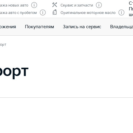
С
ажа новых авто
Сервис и запчасти
П
ажа авто с пробегом
Оригинальное моторное масло
ш
ожения
Покупателям
Запись на сервис
Владельц
орт
форт