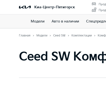
Прод
Киа-Центр-Пятигорск
Прод
Модели
Авто в наличии
Спецпредл
Главная
Модели
Ceed SW
Комплектации
Комф
Ceed SW Ком