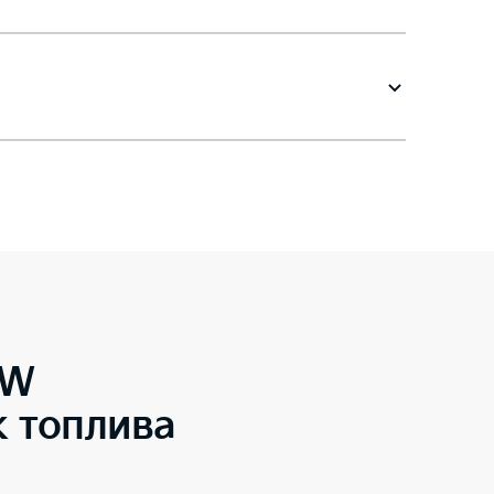
SW
 топлива