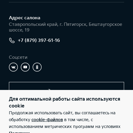
Адрес салонa
Ставропольский край, г. Пятигорск, Бештаугорское
шоссе, 19
+7 (879) 397-61-16
Соцсети
Заказать звонок
Для оптимальной работы сайта используются
cookie
Продолжая использовать сайт, вы соглашаетесь на
© 2026 Юридические лица ООО «Киа-центр-Пятигорск»
(Фактический адрес: Ставропольский край, г. Пятигорск,
обработку
cookie-файлов
в том числе, с
Бештаугорское шоссе, 19; Телефон: +7 (879) 397-61-16; ИНН:
использованием метрических программ на условиях
2632080685; ОГРН: 1062632019823), ООО «Киа Россия и СНГ»
(Фактический адрес: г.Москва, Валовая 26; Телефон: 8 800 301